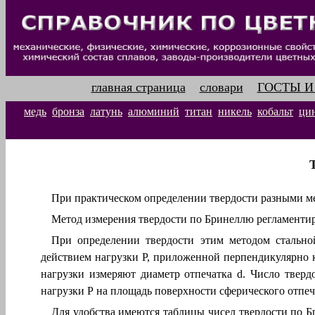
главная страница
словари
ГОСТЫ И
медь
бронза
латунь
алюминий
титан
никель
кобальт
ци
При практическом определении твердости разными 
Метод измерения твердости по Бринеллю регламенти
При определении твердости этим методом стальн
действием нагрузки
Р,
приложенной перпендикулярно к п
нагрузки измеряют диаметр отпечатка
d
.
Число твердо
нагрузки
Р
на площадь поверхности сферического отпе
Для удобства имеются таблицы чисел твердости по 