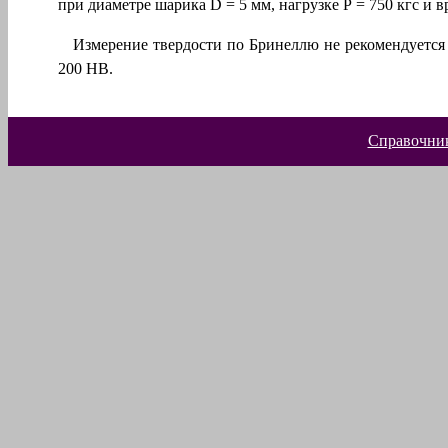
при диаметре шарика
D
= 5 мм, нагрузке
Р =
750 кгс и в
Измерение твердости по Бринеллю не рекомендуется 
200 НВ.
Справочник