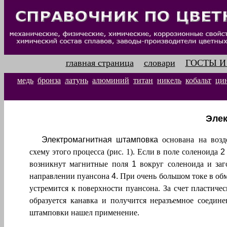
главная страница
словари
ГОСТЫ И
медь
бронза
латунь
алюминий
титан
никель
кобальт
ци
Элек
Электромагнитная штамповка
основана на возд
схему этого процесса (рис. 1). Если в поле соленоида
2
возникнут магнитные поля
1
вокруг соленоида и заго
направлении пуансона
4.
При очень большом токе в обм
устремится к поверхности пуансона. За счет пластиче
образуется канавка и получится неразъемное соедин
штамповки нашел применение.