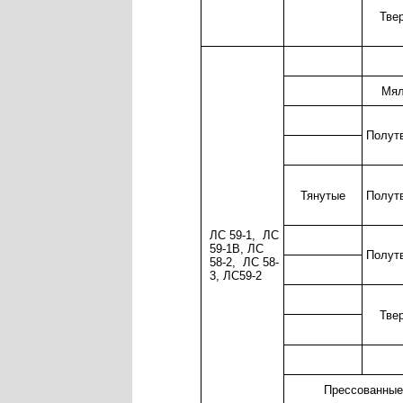
Тве
Мял
Полут
Тянутые
Полут
ЛС 59-1, ЛС
59-1В, ЛС
Полут
58-2, ЛС 58-
3, ЛС59-2
Тве
Прессованные