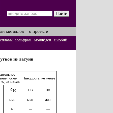
ли металлов
о проекте
 сплавы
вольфрам
молибден
ниобий
утков из латуни
сительное
ение после
Твердость, не менее
 %, не менее
δ
НВ
HV
10
мин.
мин.
мин.
40
—
—