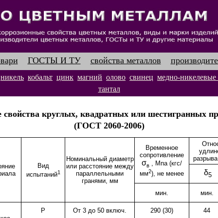
овари
ГОСТЫ И ТУ
свойства металлов
производите
никель
кобальт
цинк
магний
олово
свинец
медно-никелевые
тантал
 свойства круглых, квадратных или шестигранных пр
(ГОСТ 2060-2006)
Отно
Временное
удлин
сопротивление
разрыва
Номинальный диаметр
σ
, Мпа (кгс/
Вид
в
ояние
или расстояние между
2
δ
1
риала
параллельными
мм
), не менее
испытаний
5
гранями, мм
мин.
мин.
Р
От 3 до 50 включ.
290 (30)
44