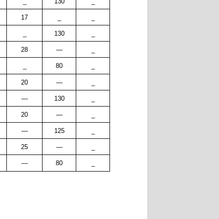
_
130
_
17
_
_
_
130
_
28
—
_
_
80
_
20
—
_
—
130
_
20
—
_
—
125
_
25
—
_
—
80
_