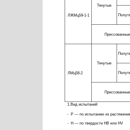
Тянутые
Полут
ЛЖМц59-1-1
Прессованные
Полут
Тянутые
Полут
ЛМц58-2
Прессованные
1.Вид испытаний:
- Р — по испытанию из растяжен
- Н — по твердости НВ или HV