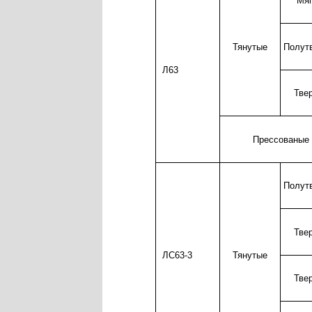
Мяг
Тянутые
Полут
Л63
Тве
Прессованые
Полут
Тве
ЛС63-3
Тянутые
Тве