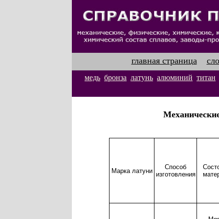
главная страница
сл
медь
бронза
латунь
алюминий
титан
Механические
Способ
Сост
Марка латуни
изготовления
мате