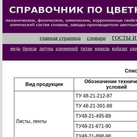
главная страница
словари
ГОСТЫ И
медь
бронза
латунь
алюминий
титан
никель
кобальт
ци
Спис
Обозначение технич
Вид продукции
условий
ТУ 48-21-212-87
ТУ 48-21-391-88
ТУ48-21-495-89
Листы, ленты
ТУ48-21-671-90
ТУ48-21-898-98