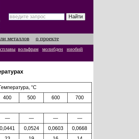
ли металлов
о проекте
 сплавы
вольфрам
молибден
ниобий
ературах
Температура, °С
400
500
600
700
—
—
—
—
0,0441
0,0524
0,0603
0,0668
23
19
16
14