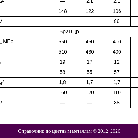
2
—
2,1
2,1
м
148
122
106
V
—
—
86
БрХВЦр
,
МПа
550
450
410
b
510
430
400
19
17
12
%
58
55
57
2
1,8
1,7
1,7
м
160
120
110
V
—
—
88
Справочник по цветным металлам
© 2012–
2026