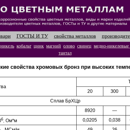
овари
ГОСТЫ И ТУ
свойства металлов
производите
никель
кобальт
цинк
магний
олово
свинец
медно-никелевые
тантал
кие свойства хромовых бронз при высоких темп
тва
20
300
Сплав БрХЦр
8920
—
6
0,0205
0,038
0
Ом*м
,
ь , МСм/м
49
26