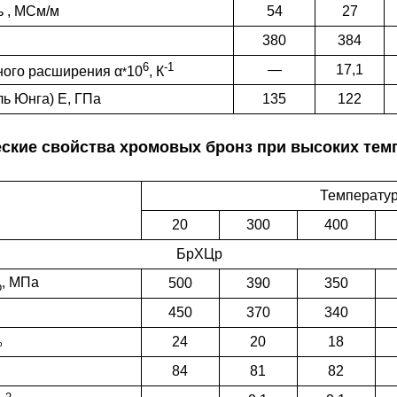
ь , МСм/м
54
27
380
384
6
-1
—
17,1
ного расширения
α
10
,
К
*
ль Юнга) Е, ГПа
135
122
ские свойства хромовых бронз при высоких тем
Температур
20
300
400
БрХЦр
, МПа
500
390
350
b
450
370
340
24
20
18
%
84
81
82