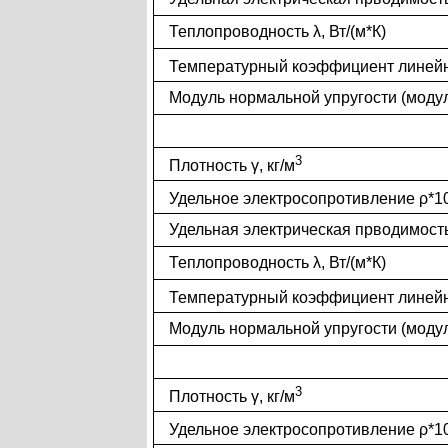
Теплопроводность λ, Вт/(м*К)
Температурный коэффициент линей
Мод
у
ль
нормальной упругости (моду
3
Плотность γ, кг/м
Удельное электросопротивление ρ*1
Удельная электрическая прводимост
Теплопроводность λ, Вт/(м*К)
Температурный коэффициент линей
Мод
у
ль
нормальной упругости (моду
3
Плотность γ, кг/м
Удельное электросопротивление ρ*1