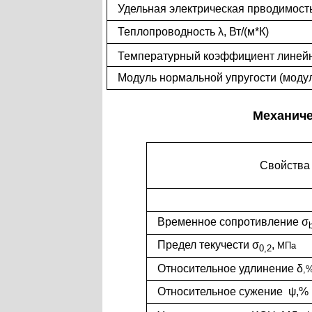
Удельная электрическая прводимост
Теплопроводность λ, Вт/(м*К)
Температурный коэффициент линей
Мод
у
ль
нормальной упругости (моду
Механиче
Свойства
Временное сопротивление σ
Предел текучести σ
,
МПа
0,2
Относительное удлинение δ
,
Относительное сужение ψ,%