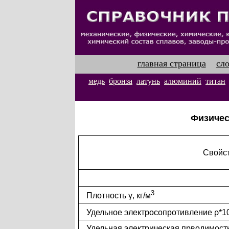
главная страница
сл
медь
бронза
латунь
алюминий
титан
Физичес
Свойс
3
Плотность γ, кг/м
Удельное электросопротивление ρ*1
Удельная электрическая прводимост