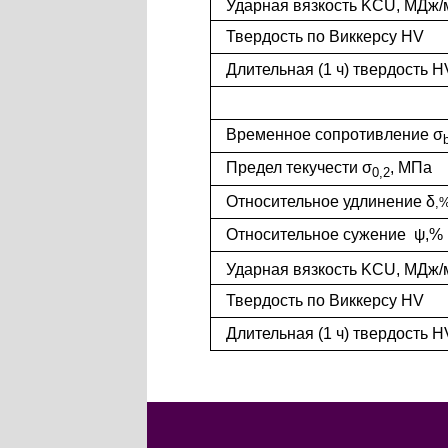
Ударная вязкость KCU, МДж/
Твердость по Виккерсу HV
Длительная (1 ч) твердость H
Временное сопротивление σ
Предел текучести σ
,
МПа
0,2
Относительное удлинение δ
,
Относительное сужение ψ,%
Ударная вязкость KCU, МДж/
Твердость по Виккерсу HV
Длительная (1 ч) твердость H