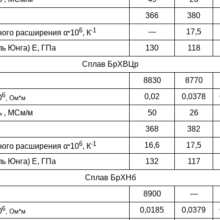
366
380
6
-1
—
17,5
ного расширения
α
10
,
К
*
ль Юнга) Е, ГПа
130
118
Сплав БрХВЦр
8830
8770
6
0,02
0,0378
0
, Ом*м
ь , МСм/м
50
26
368
382
6
-1
16,6
17,5
ного расширения
α
10
,
К
*
ль Юнга) Е, ГПа
132
117
Сплав БрХНб
8900
—
6
0,0185
0,0379
0
, Ом*м